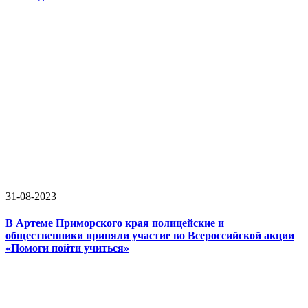
31-08-2023
В Артеме Приморского края полицейские и
общественники приняли участие во Всероссийской акции
«Помоги пойти учиться»