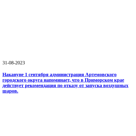
31-08-2023
Накануне 1 сентября администрация Артемовского
городского округа напоминает, что в Приморском крае
действует рекомендация по отказу от запуска воздушных
шаров.