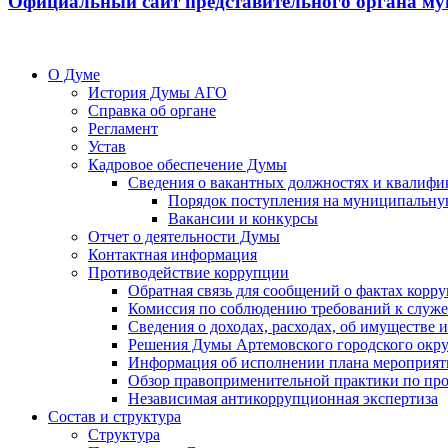
Официальный сайт представительного органа му
О Думе
История Думы АГО
Справка об органе
Регламент
Устав
Кадровое обеспечение Думы
Сведения о вакантных должностях и квалифи
Порядок поступления на муниципальну
Вакансии и конкурсы
Отчет о деятельности Думы
Контактная информация
Противодействие коррупции
Обратная связь для сообщений о фактах корр
Комиссия по соблюдению требований к служ
Сведения о доходах, расходах, об имуществе
Решения Думы Артемовского городского окру
Информация об исполнении плана мероприят
Обзор правоприменительной практики по пр
Независимая антикоррупционная экспертиза
Состав и структура
Структура