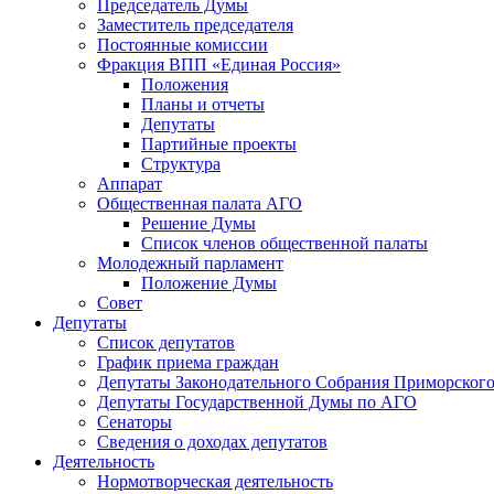
Председатель Думы
Заместитель председателя
Постоянные комиссии
Фракция ВПП «Единая Россия»
Положения
Планы и отчеты
Депутаты
Партийные проекты
Структура
Аппарат
Общественная палата АГО
Решение Думы
Список членов общественной палаты
Молодежный парламент
Положение Думы
Совет
Депутаты
Список депутатов
График приема граждан
Депутаты Законодательного Собрания Приморского
Депутаты Государственной Думы по АГО
Сенаторы
Сведения о доходах депутатов
Деятельность
Нормотворческая деятельность