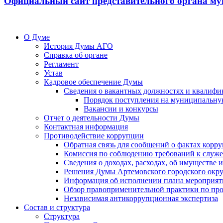
Официальный сайт представительного органа му
О Думе
История Думы АГО
Справка об органе
Регламент
Устав
Кадровое обеспечение Думы
Сведения о вакантных должностях и квалифи
Порядок поступления на муниципальну
Вакансии и конкурсы
Отчет о деятельности Думы
Контактная информация
Противодействие коррупции
Обратная связь для сообщений о фактах корр
Комиссия по соблюдению требований к служ
Сведения о доходах, расходах, об имуществе
Решения Думы Артемовского городского окру
Информация об исполнении плана мероприят
Обзор правоприменительной практики по пр
Независимая антикоррупционная экспертиза
Состав и структура
Структура