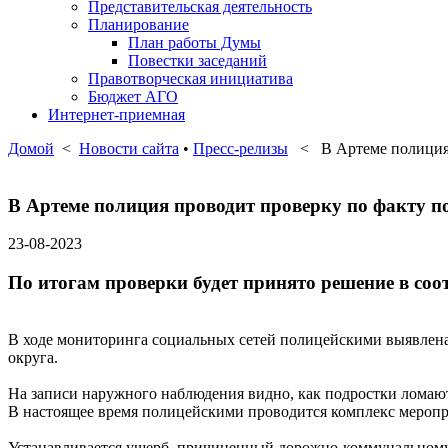
Представительская деятельность
Планирование
План работы Думы
Повестки заседаний
Правотворческая инициатива
Бюджет АГО
Интернет-приемная
Домой
<
Новости сайта
•
Пресс-релизы
< В Артеме полиция п
В Артеме полиция проводит проверку по факту п
23-08-2023
По итогам проверки будет принято решение в соот
В ходе мониторинга социальных сетей полицейскими выявлена
округа.
На записи наружного наблюдения видно, как подростки ломаю
В настоящее время полицейскими проводится комплекс меропр
Устанавливается ущерб, причиненный дорожно-коммунальному 