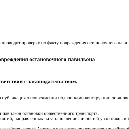
роводит проверку по факту повреждения остановочного пави
овреждения остановочного павильона
ветствии с законодательством.
 публикация о повреждении подростками конструкции останово
т павильон остановки общественного транспорта.
иятий, направленных на установление личностей участников ин
хозяйству города Артема в результате противоправных действ