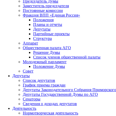
Председатель Думы
Заместитель председателя
Постоянные комиссии
Фракция ВПП «Единая Россия»
Положения
Планы и отчеты
Депутаты
Партийные проекты
Структура
Аппарат
Общественная палата АГО
Решение Думы
Список членов общественной палаты
Молодежный парламент
Положение Думы
Совет
Депутаты
Список депутатов
График приема граждан
Депутаты Законодательного Собрания Приморского
Депутаты Государственной Думы по АГО
Сенаторы
Сведения о доходах депутатов
Деятельность
Нормотворческая деятельность