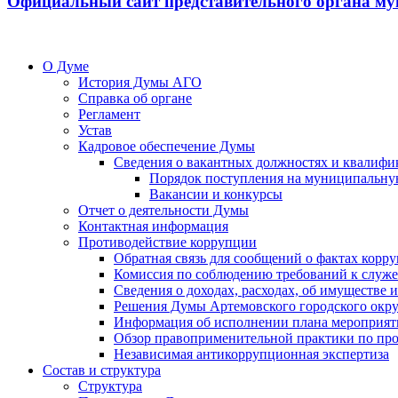
Официальный сайт представительного органа му
О Думе
История Думы АГО
Справка об органе
Регламент
Устав
Кадровое обеспечение Думы
Сведения о вакантных должностях и квалифи
Порядок поступления на муниципальну
Вакансии и конкурсы
Отчет о деятельности Думы
Контактная информация
Противодействие коррупции
Обратная связь для сообщений о фактах корр
Комиссия по соблюдению требований к служ
Сведения о доходах, расходах, об имуществе
Решения Думы Артемовского городского окру
Информация об исполнении плана мероприят
Обзор правоприменительной практики по пр
Независимая антикоррупционная экспертиза
Состав и структура
Структура