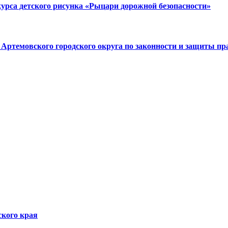
урса детского рисунка «Рыцари дорожной безопасности»
 Артемовского городского округа по законности и защиты пр
кого края