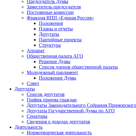
Председатель Думы
Заместитель председателя
Постоянные комиссии
Фракция ВПП «Единая Россия»
Положения
Планы и отчеты
Депутаты
Партийные проекты
Структура
Аппарат
Общественная палата АГО
Решение Думы
Список членов общественной палаты
Молодежный парламент
Положение Думы
Совет
Депутаты
Список депутатов
График приема граждан
Депутаты Законодательного Собрания Приморского
Депутаты Государственной Думы по АГО
Сенаторы
Сведения о доходах депутатов
Деятельность
Нормотворческая деятельность