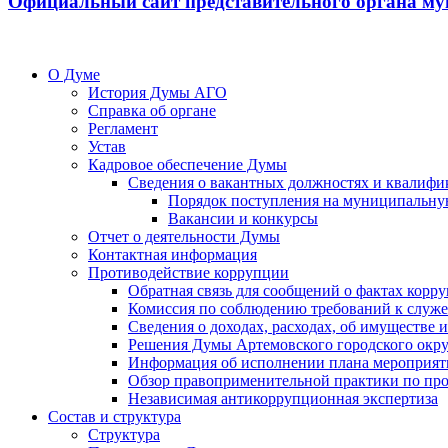
Официальный сайт представительного органа му
О Думе
История Думы АГО
Справка об органе
Регламент
Устав
Кадровое обеспечение Думы
Сведения о вакантных должностях и квалифи
Порядок поступления на муниципальну
Вакансии и конкурсы
Отчет о деятельности Думы
Контактная информация
Противодействие коррупции
Обратная связь для сообщений о фактах корр
Комиссия по соблюдению требований к служ
Сведения о доходах, расходах, об имуществе
Решения Думы Артемовского городского окру
Информация об исполнении плана мероприят
Обзор правоприменительной практики по пр
Независимая антикоррупционная экспертиза
Состав и структура
Структура