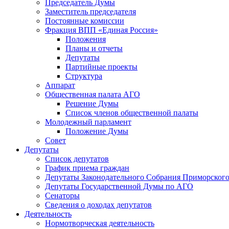
Председатель Думы
Заместитель председателя
Постоянные комиссии
Фракция ВПП «Единая Россия»
Положения
Планы и отчеты
Депутаты
Партийные проекты
Структура
Аппарат
Общественная палата АГО
Решение Думы
Список членов общественной палаты
Молодежный парламент
Положение Думы
Совет
Депутаты
Список депутатов
График приема граждан
Депутаты Законодательного Собрания Приморского
Депутаты Государственной Думы по АГО
Сенаторы
Сведения о доходах депутатов
Деятельность
Нормотворческая деятельность