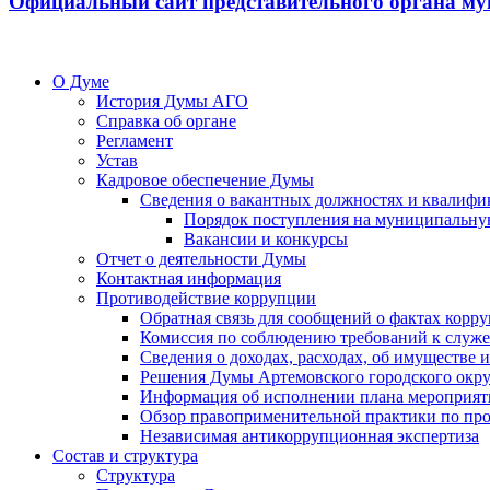
Официальный сайт представительного органа му
О Думе
История Думы АГО
Справка об органе
Регламент
Устав
Кадровое обеспечение Думы
Сведения о вакантных должностях и квалифи
Порядок поступления на муниципальну
Вакансии и конкурсы
Отчет о деятельности Думы
Контактная информация
Противодействие коррупции
Обратная связь для сообщений о фактах корр
Комиссия по соблюдению требований к служ
Сведения о доходах, расходах, об имуществе
Решения Думы Артемовского городского окру
Информация об исполнении плана мероприят
Обзор правоприменительной практики по пр
Независимая антикоррупционная экспертиза
Состав и структура
Структура