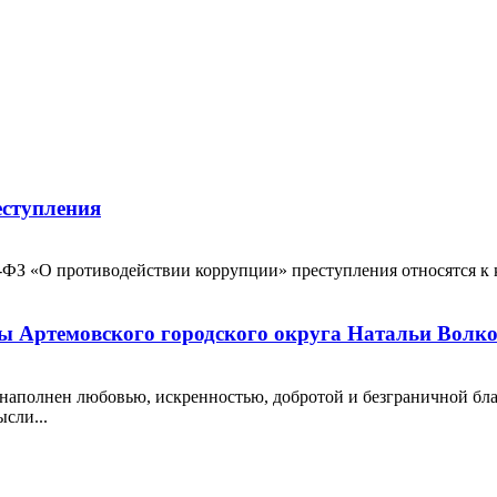
еступления
3-ФЗ «О противодействии коррупции» преступления относятся к 
мы Артемовского городского округа Натальи Волк
 наполнен любовью, искренностью, добротой и безграничной б
сли...