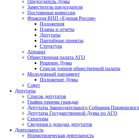
Председатель Думы
Заместитель председателя
Постоянные комиссии
Фракция ВПП «Единая Россия»
Положения
Планы и отчеты
Депутаты
Партийные проекты
Структура
Аппарат
Общественная палата АГО
Решение Думы
Список членов общественной палаты
Молодежный парламент
Положение Думы
Совет
Депутаты
Список депутатов
График приема граждан
Депутаты Законодательного Собрания Приморского
Депутаты Государственной Думы по АГО
Сенаторы
Сведения о доходах депутатов
Деятельность
Нормотворческая деятельность