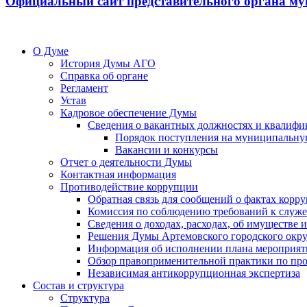
Официальный сайт представительного органа му
О Думе
История Думы АГО
Справка об органе
Регламент
Устав
Кадровое обеспечение Думы
Сведения о вакантных должностях и квалифи
Порядок поступления на муниципальну
Вакансии и конкурсы
Отчет о деятельности Думы
Контактная информация
Противодействие коррупции
Обратная связь для сообщений о фактах корр
Комиссия по соблюдению требований к служ
Сведения о доходах, расходах, об имуществе
Решения Думы Артемовского городского окру
Информация об исполнении плана мероприят
Обзор правоприменительной практики по пр
Независимая антикоррупционная экспертиза
Состав и структура
Структура