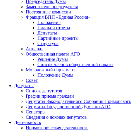
Председатель Думы
Заместитель председателя
Постоянные комиссии
Фракция ВПП «Единая Россия»
Положения
Планы и отчеты
Депутаты
Партийные проекты
Структура
Аппарат
Общественная палата АГО
Решение Думы
Список членов общественной палаты
Молодежный парламент
Положение Думы
Совет
Депутаты
Список депутатов
График приема граждан
Депутаты Законодательного Собрания Приморского
Депутаты Государственной Думы по АГО
Сенаторы
Сведения о доходах депутатов
Деятельность
Нормотворческая деятельность