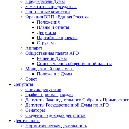
Председатель Думы
Заместитель председателя
Постоянные комиссии
Фракция ВПП «Единая Россия»
Положения
Планы и отчеты
Депутаты
Партийные проекты
Структура
Аппарат
Общественная палата АГО
Решение Думы
Список членов общественной палаты
Молодежный парламент
Положение Думы
Совет
Депутаты
Список депутатов
График приема граждан
Депутаты Законодательного Собрания Приморского
Депутаты Государственной Думы по АГО
Сенаторы
Сведения о доходах депутатов
Деятельность
Нормотворческая деятельность