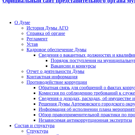
Официальный сайт представительного органа му
О Думе
История Думы АГО
Справка об органе
Регламент
Устав
Кадровое обеспечение Думы
Сведения о вакантных должностях и квалифи
Порядок поступления на муниципальну
Вакансии и конкурсы
Отчет о деятельности Думы
Контактная информация
Противодействие коррупции
Обратная связь для сообщений о фактах корр
Комиссия по соблюдению требований к служ
Сведения о доходах, расходах, об имуществе
Решения Думы Артемовского городского окру
Информация об исполнении плана мероприят
Обзор правоприменительной практики по пр
Независимая антикоррупционная экспертиза
Состав и структура
Структура