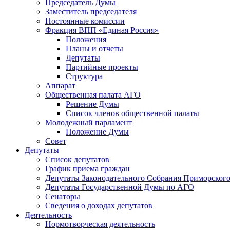
Председатель Думы
Заместитель председателя
Постоянные комиссии
Фракция ВПП «Единая Россия»
Положения
Планы и отчеты
Депутаты
Партийные проекты
Структура
Аппарат
Общественная палата АГО
Решение Думы
Список членов общественной палаты
Молодежный парламент
Положение Думы
Совет
Депутаты
Список депутатов
График приема граждан
Депутаты Законодательного Собрания Приморского
Депутаты Государственной Думы по АГО
Сенаторы
Сведения о доходах депутатов
Деятельность
Нормотворческая деятельность