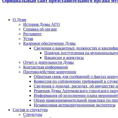
Официальный сайт представительного органа му
О Думе
История Думы АГО
Справка об органе
Регламент
Устав
Кадровое обеспечение Думы
Сведения о вакантных должностях и квалифи
Порядок поступления на муниципальну
Вакансии и конкурсы
Отчет о деятельности Думы
Контактная информация
Противодействие коррупции
Обратная связь для сообщений о фактах корр
Комиссия по соблюдению требований к служ
Сведения о доходах, расходах, об имуществе
Решения Думы Артемовского городского окру
Информация об исполнении плана мероприят
Обзор правоприменительной практики по пр
Независимая антикоррупционная экспертиза
Состав и структура
Структура