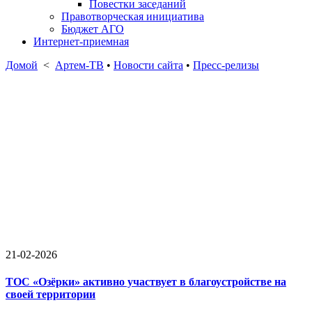
Повестки заседаний
Правотворческая инициатива
Бюджет АГО
Интернет-приемная
Домой
<
Артем-ТВ
•
Новости сайта
•
Пресс-релизы
21-02-2026
ТОС «Озёрки» активно участвует в благоустройстве на
своей территории