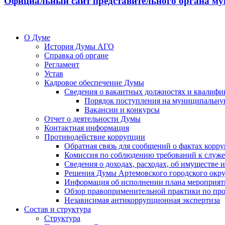
Официальный сайт представительного органа му
О Думе
История Думы АГО
Справка об органе
Регламент
Устав
Кадровое обеспечение Думы
Сведения о вакантных должностях и квалифи
Порядок поступления на муниципальну
Вакансии и конкурсы
Отчет о деятельности Думы
Контактная информация
Противодействие коррупции
Обратная связь для сообщений о фактах корр
Комиссия по соблюдению требований к служ
Сведения о доходах, расходах, об имуществе
Решения Думы Артемовского городского окру
Информация об исполнении плана мероприят
Обзор правоприменительной практики по пр
Независимая антикоррупционная экспертиза
Состав и структура
Структура