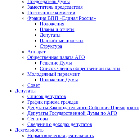
Председатель Думы
Заместитель председателя
Постоянные комиссии
Фракция ВПП «Единая Россия»
Положения
Планы и отчеты
Депутаты
Партийные проекты
Структура
Аппарат
Общественная палата АГО
Решение Думы
Список членов общественной палаты
Молодежный парламент
Положение Думы
Совет
Депутаты
Список депутатов
График приема граждан
Депутаты Законодательного Собрания Приморского
Депутаты Государственной Думы по АГО
Сенаторы
Сведения о доходах депутатов
Деятельность
Нормотворческая деятельность