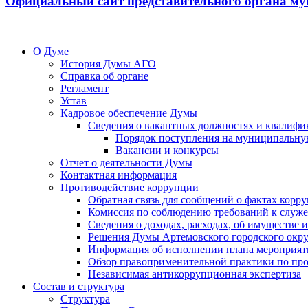
Официальный сайт представительного органа му
О Думе
История Думы АГО
Справка об органе
Регламент
Устав
Кадровое обеспечение Думы
Сведения о вакантных должностях и квалифи
Порядок поступления на муниципальну
Вакансии и конкурсы
Отчет о деятельности Думы
Контактная информация
Противодействие коррупции
Обратная связь для сообщений о фактах корр
Комиссия по соблюдению требований к служ
Сведения о доходах, расходах, об имуществе
Решения Думы Артемовского городского окру
Информация об исполнении плана мероприят
Обзор правоприменительной практики по пр
Независимая антикоррупционная экспертиза
Состав и структура
Структура