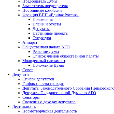
Председатель Думы
Заместитель председателя
Постоянные комиссии
Фракция ВПП «Единая Россия»
Положения
Планы и отчеты
Депутаты
Партийные проекты
Структура
Аппарат
Общественная палата АГО
Решение Думы
Список членов общественной палаты
Молодежный парламент
Положение Думы
Совет
Депутаты
Список депутатов
График приема граждан
Депутаты Законодательного Собрания Приморского
Депутаты Государственной Думы по АГО
Сенаторы
Сведения о доходах депутатов
Деятельность
Нормотворческая деятельность