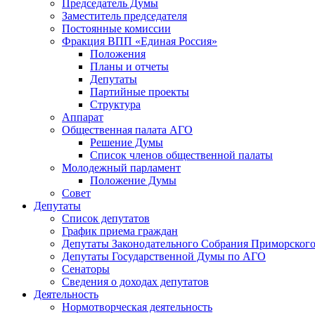
Председатель Думы
Заместитель председателя
Постоянные комиссии
Фракция ВПП «Единая Россия»
Положения
Планы и отчеты
Депутаты
Партийные проекты
Структура
Аппарат
Общественная палата АГО
Решение Думы
Список членов общественной палаты
Молодежный парламент
Положение Думы
Совет
Депутаты
Список депутатов
График приема граждан
Депутаты Законодательного Собрания Приморского
Депутаты Государственной Думы по АГО
Сенаторы
Сведения о доходах депутатов
Деятельность
Нормотворческая деятельность