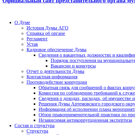
Официальный сайт представительного органа му
О Думе
История Думы АГО
Справка об органе
Регламент
Устав
Кадровое обеспечение Думы
Сведения о вакантных должностях и квалифи
Порядок поступления на муниципальну
Вакансии и конкурсы
Отчет о деятельности Думы
Контактная информация
Противодействие коррупции
Обратная связь для сообщений о фактах корр
Комиссия по соблюдению требований к служ
Сведения о доходах, расходах, об имуществе
Решения Думы Артемовского городского окру
Информация об исполнении плана мероприят
Обзор правоприменительной практики по пр
Независимая антикоррупционная экспертиза
Состав и структура
Структура