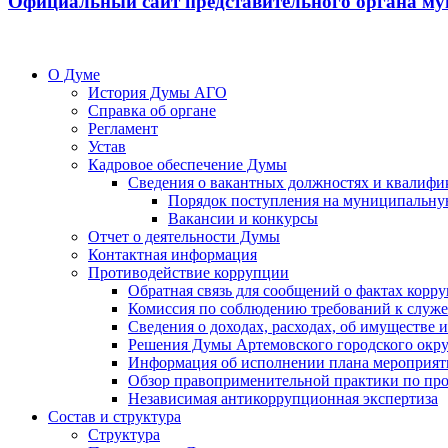
Официальный сайт представительного органа му
О Думе
История Думы АГО
Справка об органе
Регламент
Устав
Кадровое обеспечение Думы
Сведения о вакантных должностях и квалифи
Порядок поступления на муниципальну
Вакансии и конкурсы
Отчет о деятельности Думы
Контактная информация
Противодействие коррупции
Обратная связь для сообщений о фактах корр
Комиссия по соблюдению требований к служ
Сведения о доходах, расходах, об имуществе
Решения Думы Артемовского городского окру
Информация об исполнении плана мероприят
Обзор правоприменительной практики по пр
Независимая антикоррупционная экспертиза
Состав и структура
Структура