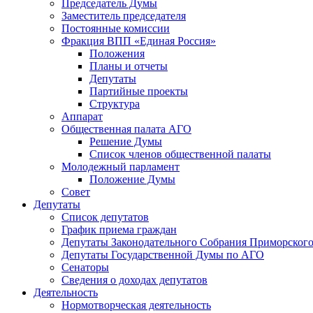
Председатель Думы
Заместитель председателя
Постоянные комиссии
Фракция ВПП «Единая Россия»
Положения
Планы и отчеты
Депутаты
Партийные проекты
Структура
Аппарат
Общественная палата АГО
Решение Думы
Список членов общественной палаты
Молодежный парламент
Положение Думы
Совет
Депутаты
Список депутатов
График приема граждан
Депутаты Законодательного Собрания Приморского
Депутаты Государственной Думы по АГО
Сенаторы
Сведения о доходах депутатов
Деятельность
Нормотворческая деятельность