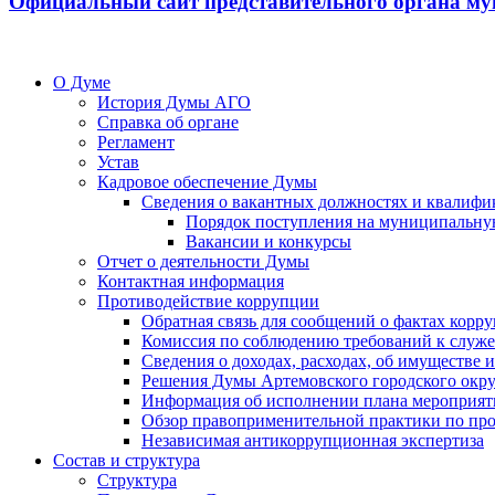
Официальный сайт представительного органа му
О Думе
История Думы АГО
Справка об органе
Регламент
Устав
Кадровое обеспечение Думы
Сведения о вакантных должностях и квалифи
Порядок поступления на муниципальну
Вакансии и конкурсы
Отчет о деятельности Думы
Контактная информация
Противодействие коррупции
Обратная связь для сообщений о фактах корр
Комиссия по соблюдению требований к служ
Сведения о доходах, расходах, об имуществе
Решения Думы Артемовского городского окру
Информация об исполнении плана мероприят
Обзор правоприменительной практики по пр
Независимая антикоррупционная экспертиза
Состав и структура
Структура