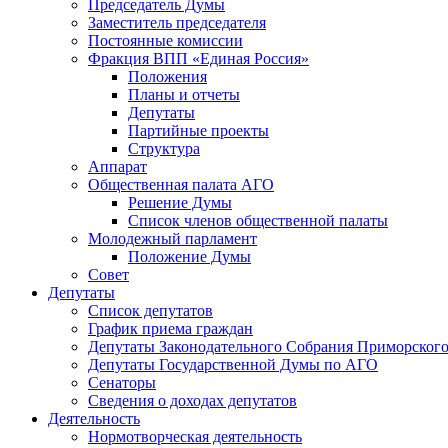
Председатель Думы
Заместитель председателя
Постоянные комиссии
Фракция ВПП «Единая Россия»
Положения
Планы и отчеты
Депутаты
Партийные проекты
Структура
Аппарат
Общественная палата АГО
Решение Думы
Список членов общественной палаты
Молодежный парламент
Положение Думы
Совет
Депутаты
Список депутатов
График приема граждан
Депутаты Законодательного Собрания Приморского
Депутаты Государственной Думы по АГО
Сенаторы
Сведения о доходах депутатов
Деятельность
Нормотворческая деятельность