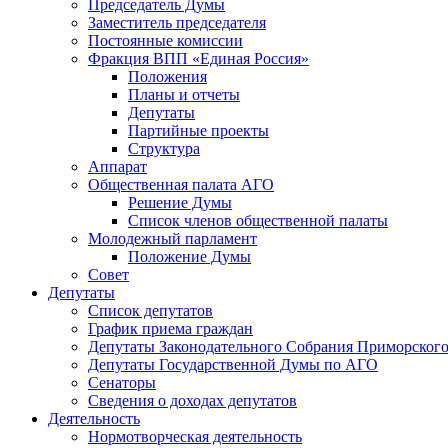
Председатель Думы
Заместитель председателя
Постоянные комиссии
Фракция ВПП «Единая Россия»
Положения
Планы и отчеты
Депутаты
Партийные проекты
Структура
Аппарат
Общественная палата АГО
Решение Думы
Список членов общественной палаты
Молодежный парламент
Положение Думы
Совет
Депутаты
Список депутатов
График приема граждан
Депутаты Законодательного Собрания Приморского
Депутаты Государственной Думы по АГО
Сенаторы
Сведения о доходах депутатов
Деятельность
Нормотворческая деятельность