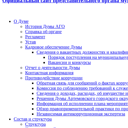
Официальный сайт представительного органа му
О Думе
История Думы АГО
Справка об органе
Регламент
Устав
Кадровое обеспечение Думы
Сведения о вакантных должностях и квалифи
Порядок поступления на муниципальну
Вакансии и конкурсы
Отчет о деятельности Думы
Контактная информация
Противодействие коррупции
Обратная связь для сообщений о фактах корр
Комиссия по соблюдению требований к служ
Сведения о доходах, расходах, об имуществе
Решения Думы Артемовского городского окру
Информация об исполнении плана мероприят
Обзор правоприменительной практики по пр
Независимая антикоррупционная экспертиза
Состав и структура
Структура