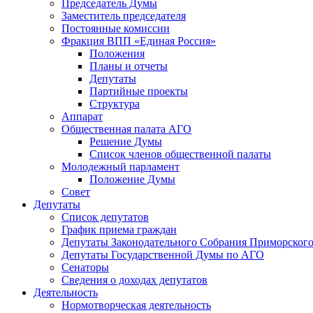
Председатель Думы
Заместитель председателя
Постоянные комиссии
Фракция ВПП «Единая Россия»
Положения
Планы и отчеты
Депутаты
Партийные проекты
Структура
Аппарат
Общественная палата АГО
Решение Думы
Список членов общественной палаты
Молодежный парламент
Положение Думы
Совет
Депутаты
Список депутатов
График приема граждан
Депутаты Законодательного Собрания Приморского
Депутаты Государственной Думы по АГО
Сенаторы
Сведения о доходах депутатов
Деятельность
Нормотворческая деятельность