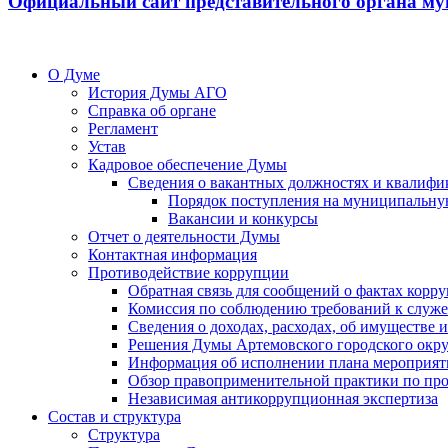
Официальный сайт представительного органа му
О Думе
История Думы АГО
Справка об органе
Регламент
Устав
Кадровое обеспечение Думы
Сведения о вакантных должностях и квалифи
Порядок поступления на муниципальну
Вакансии и конкурсы
Отчет о деятельности Думы
Контактная информация
Противодействие коррупции
Обратная связь для сообщений о фактах корр
Комиссия по соблюдению требований к служ
Сведения о доходах, расходах, об имуществе
Решения Думы Артемовского городского окру
Информация об исполнении плана мероприят
Обзор правоприменительной практики по пр
Независимая антикоррупционная экспертиза
Состав и структура
Структура