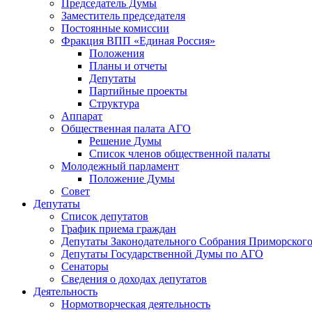
Председатель Думы
Заместитель председателя
Постоянные комиссии
Фракция ВПП «Единая Россия»
Положения
Планы и отчеты
Депутаты
Партийные проекты
Структура
Аппарат
Общественная палата АГО
Решение Думы
Список членов общественной палаты
Молодежный парламент
Положение Думы
Совет
Депутаты
Список депутатов
График приема граждан
Депутаты Законодательного Собрания Приморского
Депутаты Государственной Думы по АГО
Сенаторы
Сведения о доходах депутатов
Деятельность
Нормотворческая деятельность