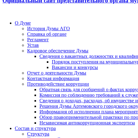
Официальный сайт представительного органа му
О Думе
История Думы АГО
Справка об органе
Регламент
Устав
Кадровое обеспечение Думы
Сведения о вакантных должностях и квалифи
Порядок поступления на муниципальну
Вакансии и конкурсы
Отчет о деятельности Думы
Контактная информация
Противодействие коррупции
Обратная связь для сообщений о фактах корр
Комиссия по соблюдению требований к служ
Сведения о доходах, расходах, об имуществе
Решения Думы Артемовского городского окру
Информация об исполнении плана мероприят
Обзор правоприменительной практики по пр
Независимая антикоррупционная экспертиза
Состав и структура
Структура