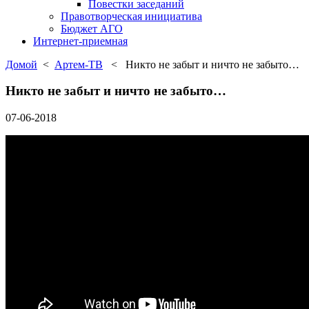
Повестки заседаний
Правотворческая инициатива
Бюджет АГО
Интернет-приемная
Домой
<
Артем-ТВ
< Никто не забыт и ничто не забыто…
Никто не забыт и ничто не забыто…
07-06-2018