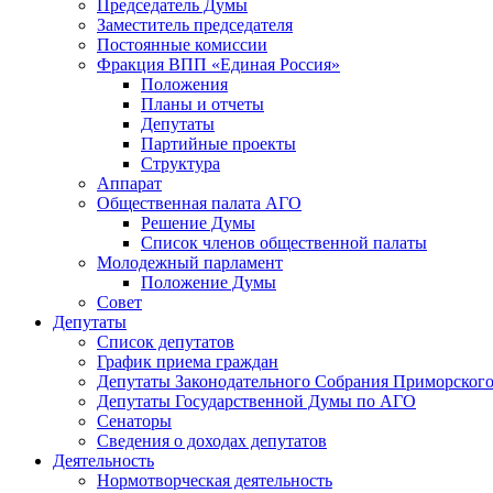
Председатель Думы
Заместитель председателя
Постоянные комиссии
Фракция ВПП «Единая Россия»
Положения
Планы и отчеты
Депутаты
Партийные проекты
Структура
Аппарат
Общественная палата АГО
Решение Думы
Список членов общественной палаты
Молодежный парламент
Положение Думы
Совет
Депутаты
Список депутатов
График приема граждан
Депутаты Законодательного Собрания Приморского
Депутаты Государственной Думы по АГО
Сенаторы
Сведения о доходах депутатов
Деятельность
Нормотворческая деятельность