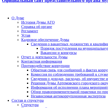
Официальный сайт представительного органа му
О Думе
История Думы АГО
Справка об органе
Регламент
Устав
Кадровое обеспечение Думы
Сведения о вакантных должностях и квалифи
Порядок поступления на муниципальну
Вакансии и конкурсы
Отчет о деятельности Думы
Контактная информация
Противодействие коррупции
Обратная связь для сообщений о фактах корр
Комиссия по соблюдению требований к служ
Сведения о доходах, расходах, об имуществе
Решения Думы Артемовского городского окру
Информация об исполнении плана мероприят
Обзор правоприменительной практики по пр
Независимая антикоррупционная экспертиза
Состав и структура
Структура