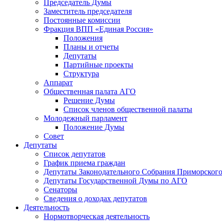
Председатель Думы
Заместитель председателя
Постоянные комиссии
Фракция ВПП «Единая Россия»
Положения
Планы и отчеты
Депутаты
Партийные проекты
Структура
Аппарат
Общественная палата АГО
Решение Думы
Список членов общественной палаты
Молодежный парламент
Положение Думы
Совет
Депутаты
Список депутатов
График приема граждан
Депутаты Законодательного Собрания Приморского
Депутаты Государственной Думы по АГО
Сенаторы
Сведения о доходах депутатов
Деятельность
Нормотворческая деятельность