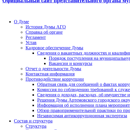
Официальный сайт представительного органа му
О Думе
История Думы АГО
Справка об органе
Регламент
Устав
Кадровое обеспечение Думы
Сведения о вакантных должностях и квалифи
Порядок поступления на муниципальну
Вакансии и конкурсы
Отчет о деятельности Думы
Контактная информация
Противодействие коррупции
Обратная связь для сообщений о фактах корр
Комиссия по соблюдению требований к служ
Сведения о доходах, расходах, об имуществе
Решения Думы Артемовского городского окру
Информация об исполнении плана мероприят
Обзор правоприменительной практики по пр
Независимая антикоррупционная экспертиза
Состав и структура
Структура