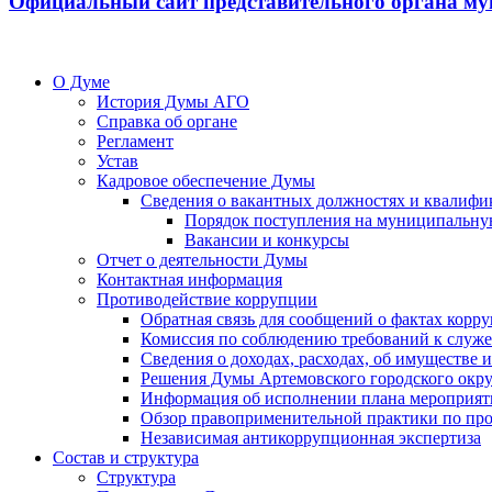
Официальный сайт представительного органа му
О Думе
История Думы АГО
Справка об органе
Регламент
Устав
Кадровое обеспечение Думы
Сведения о вакантных должностях и квалифи
Порядок поступления на муниципальну
Вакансии и конкурсы
Отчет о деятельности Думы
Контактная информация
Противодействие коррупции
Обратная связь для сообщений о фактах корр
Комиссия по соблюдению требований к служ
Сведения о доходах, расходах, об имуществе
Решения Думы Артемовского городского окру
Информация об исполнении плана мероприят
Обзор правоприменительной практики по пр
Независимая антикоррупционная экспертиза
Состав и структура
Структура