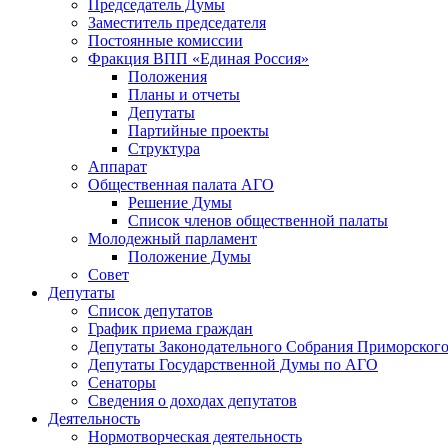
Председатель Думы
Заместитель председателя
Постоянные комиссии
Фракция ВПП «Единая Россия»
Положения
Планы и отчеты
Депутаты
Партийные проекты
Структура
Аппарат
Общественная палата АГО
Решение Думы
Список членов общественной палаты
Молодежный парламент
Положение Думы
Совет
Депутаты
Список депутатов
График приема граждан
Депутаты Законодательного Собрания Приморского
Депутаты Государственной Думы по АГО
Сенаторы
Сведения о доходах депутатов
Деятельность
Нормотворческая деятельность