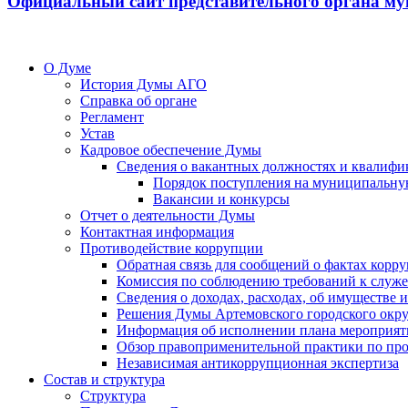
Официальный сайт представительного органа му
О Думе
История Думы АГО
Справка об органе
Регламент
Устав
Кадровое обеспечение Думы
Сведения о вакантных должностях и квалифи
Порядок поступления на муниципальну
Вакансии и конкурсы
Отчет о деятельности Думы
Контактная информация
Противодействие коррупции
Обратная связь для сообщений о фактах корр
Комиссия по соблюдению требований к служ
Сведения о доходах, расходах, об имуществе
Решения Думы Артемовского городского окру
Информация об исполнении плана мероприят
Обзор правоприменительной практики по пр
Независимая антикоррупционная экспертиза
Состав и структура
Структура