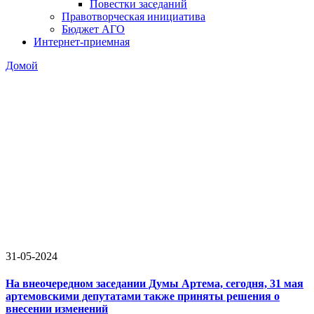
Повестки заседаний
Правотворческая инициатива
Бюджет АГО
Интернет-приемная
Домой
31-05-2024
На внеочередном заседании Думы Артема, сегодня, 31 мая
артемовскими депутатами также приняты решения о
внесении изменений