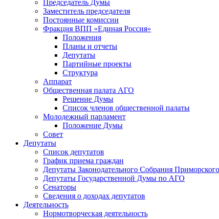
Председатель Думы
Заместитель председателя
Постоянные комиссии
Фракция ВПП «Единая Россия»
Положения
Планы и отчеты
Депутаты
Партийные проекты
Структура
Аппарат
Общественная палата АГО
Решение Думы
Список членов общественной палаты
Молодежный парламент
Положение Думы
Совет
Депутаты
Список депутатов
График приема граждан
Депутаты Законодательного Собрания Приморского
Депутаты Государственной Думы по АГО
Сенаторы
Сведения о доходах депутатов
Деятельность
Нормотворческая деятельность