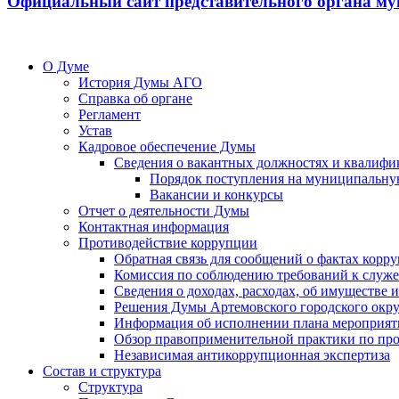
Официальный сайт представительного органа му
О Думе
История Думы АГО
Справка об органе
Регламент
Устав
Кадровое обеспечение Думы
Сведения о вакантных должностях и квалифи
Порядок поступления на муниципальну
Вакансии и конкурсы
Отчет о деятельности Думы
Контактная информация
Противодействие коррупции
Обратная связь для сообщений о фактах корр
Комиссия по соблюдению требований к служ
Сведения о доходах, расходах, об имуществе
Решения Думы Артемовского городского окру
Информация об исполнении плана мероприят
Обзор правоприменительной практики по пр
Независимая антикоррупционная экспертиза
Состав и структура
Структура