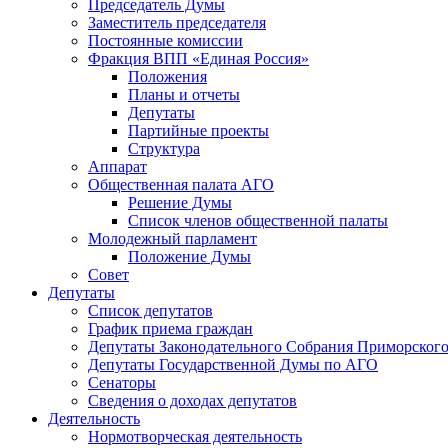
Председатель Думы
Заместитель председателя
Постоянные комиссии
Фракция ВПП «Единая Россия»
Положения
Планы и отчеты
Депутаты
Партийные проекты
Структура
Аппарат
Общественная палата АГО
Решение Думы
Список членов общественной палаты
Молодежный парламент
Положение Думы
Совет
Депутаты
Список депутатов
График приема граждан
Депутаты Законодательного Собрания Приморского
Депутаты Государственной Думы по АГО
Сенаторы
Сведения о доходах депутатов
Деятельность
Нормотворческая деятельность