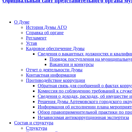
Официальный сайт представительного органа му
О Думе
История Думы АГО
Справка об органе
Регламент
Устав
Кадровое обеспечение Думы
Сведения о вакантных должностях и квалифи
Порядок поступления на муниципальну
Вакансии и конкурсы
Отчет о деятельности Думы
Контактная информация
Противодействие коррупции
Обратная связь для сообщений о фактах корр
Комиссия по соблюдению требований к служ
Сведения о доходах, расходах, об имуществе
Решения Думы Артемовского городского окру
Информация об исполнении плана мероприят
Обзор правоприменительной практики по пр
Независимая антикоррупционная экспертиза
Состав и структура
Структура