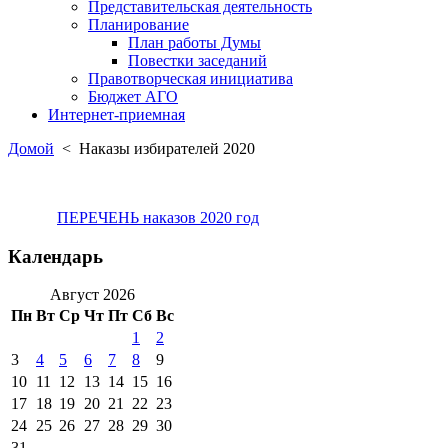
Представительская деятельность
Планирование
План работы Думы
Повестки заседаний
Правотворческая инициатива
Бюджет АГО
Интернет-приемная
Домой
< Наказы избирателей 2020
ПЕРЕЧЕНЬ наказов 2020 год
Календарь
Август 2026
Пн
Вт
Ср
Чт
Пт
Сб
Вс
1
2
3
4
5
6
7
8
9
10
11
12
13
14
15
16
17
18
19
20
21
22
23
24
25
26
27
28
29
30
31