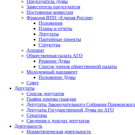
Председатель Думы
Заместитель председателя
Постоянные комиссии
Фракция ВПП «Единая Россия»
Положения
Планы и отчеты
Депутаты
Партийные проекты
Структура
Аппарат
Общественная палата АГО
Решение Думы
Список членов общественной палаты
Молодежный парламент
Положение Думы
Совет
Депутаты
Список депутатов
График приема граждан
Депутаты Законодательного Собрания Приморского
Депутаты Государственной Думы по АГО
Сенаторы
Сведения о доходах депутатов
Деятельность
Нормотворческая деятельность