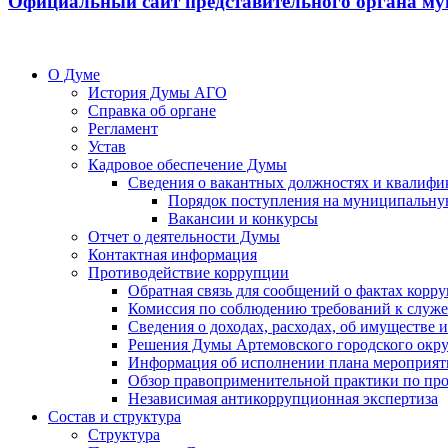
Официальный сайт представительного органа му
О Думе
История Думы АГО
Справка об органе
Регламент
Устав
Кадровое обеспечение Думы
Сведения о вакантных должностях и квалифи
Порядок поступления на муниципальну
Вакансии и конкурсы
Отчет о деятельности Думы
Контактная информация
Противодействие коррупции
Обратная связь для сообщений о фактах корр
Комиссия по соблюдению требований к служ
Сведения о доходах, расходах, об имуществе
Решения Думы Артемовского городского окру
Информация об исполнении плана мероприят
Обзор правоприменительной практики по пр
Независимая антикоррупционная экспертиза
Состав и структура
Структура