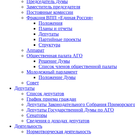
Председатель Думы
Заместитель председателя
Постоянные комиссии
Фракция ВПП «Единая Россия»
Положения
Планы и отчеты
Депутаты
Партийные проекты
Структура
Аппарат
Общественная палата АГО
Решение Думы
Список членов общественной палаты
Молодежный парламент
Положение Думы
Совет
Депутаты
Список депутатов
График приема граждан
Депутаты Законодательного Собрания Приморского
Депутаты Государственной Думы по АГО
Сенаторы
Сведения о доходах депутатов
Деятельность
Нормотворческая деятельность