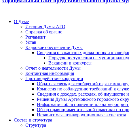
Официальный сайт представительного органа му
О Думе
История Думы АГО
Справка об органе
Регламент
Устав
Кадровое обеспечение Думы
Сведения о вакантных должностях и квалифи
Порядок поступления на муниципальну
Вакансии и конкурсы
Отчет о деятельности Думы
Контактная информация
Противодействие коррупции
Обратная связь для сообщений о фактах корр
Комиссия по соблюдению требований к служ
Сведения о доходах, расходах, об имуществе
Решения Думы Артемовского городского окру
Информация об исполнении плана мероприят
Обзор правоприменительной практики по пр
Независимая антикоррупционная экспертиза
Состав и структура
Структура