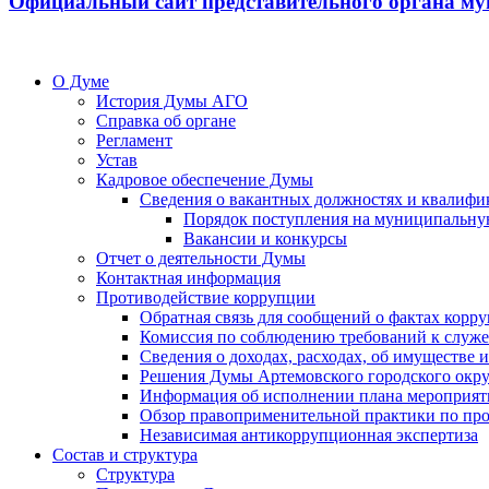
Официальный сайт представительного органа му
О Думе
История Думы АГО
Справка об органе
Регламент
Устав
Кадровое обеспечение Думы
Сведения о вакантных должностях и квалифи
Порядок поступления на муниципальну
Вакансии и конкурсы
Отчет о деятельности Думы
Контактная информация
Противодействие коррупции
Обратная связь для сообщений о фактах корр
Комиссия по соблюдению требований к служ
Сведения о доходах, расходах, об имуществе
Решения Думы Артемовского городского окру
Информация об исполнении плана мероприят
Обзор правоприменительной практики по пр
Независимая антикоррупционная экспертиза
Состав и структура
Структура