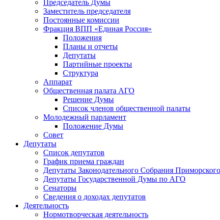
Председатель Думы
Заместитель председателя
Постоянные комиссии
Фракция ВПП «Единая Россия»
Положения
Планы и отчеты
Депутаты
Партийные проекты
Структура
Аппарат
Общественная палата АГО
Решение Думы
Список членов общественной палаты
Молодежный парламент
Положение Думы
Совет
Депутаты
Список депутатов
График приема граждан
Депутаты Законодательного Собрания Приморского
Депутаты Государственной Думы по АГО
Сенаторы
Сведения о доходах депутатов
Деятельность
Нормотворческая деятельность