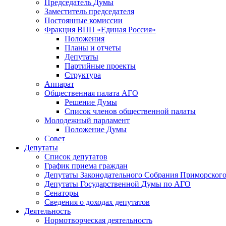
Председатель Думы
Заместитель председателя
Постоянные комиссии
Фракция ВПП «Единая Россия»
Положения
Планы и отчеты
Депутаты
Партийные проекты
Структура
Аппарат
Общественная палата АГО
Решение Думы
Список членов общественной палаты
Молодежный парламент
Положение Думы
Совет
Депутаты
Список депутатов
График приема граждан
Депутаты Законодательного Собрания Приморского
Депутаты Государственной Думы по АГО
Сенаторы
Сведения о доходах депутатов
Деятельность
Нормотворческая деятельность