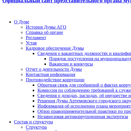
Официальный сайт представительного органа му
О Думе
История Думы АГО
Справка об органе
Регламент
Устав
Кадровое обеспечение Думы
Сведения о вакантных должностях и квалифи
Порядок поступления на муниципальну
Вакансии и конкурсы
Отчет о деятельности Думы
Контактная информация
Противодействие коррупции
Обратная связь для сообщений о фактах корр
Комиссия по соблюдению требований к служ
Сведения о доходах, расходах, об имуществе
Решения Думы Артемовского городского окру
Информация об исполнении плана мероприят
Обзор правоприменительной практики по пр
Независимая антикоррупционная экспертиза
Состав и структура
Структура