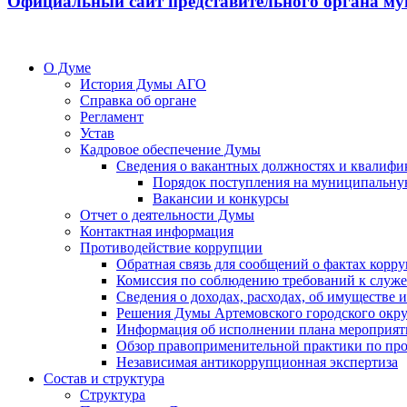
Официальный сайт представительного органа му
О Думе
История Думы АГО
Справка об органе
Регламент
Устав
Кадровое обеспечение Думы
Сведения о вакантных должностях и квалифи
Порядок поступления на муниципальну
Вакансии и конкурсы
Отчет о деятельности Думы
Контактная информация
Противодействие коррупции
Обратная связь для сообщений о фактах корр
Комиссия по соблюдению требований к служ
Сведения о доходах, расходах, об имуществе
Решения Думы Артемовского городского окру
Информация об исполнении плана мероприят
Обзор правоприменительной практики по пр
Независимая антикоррупционная экспертиза
Состав и структура
Структура