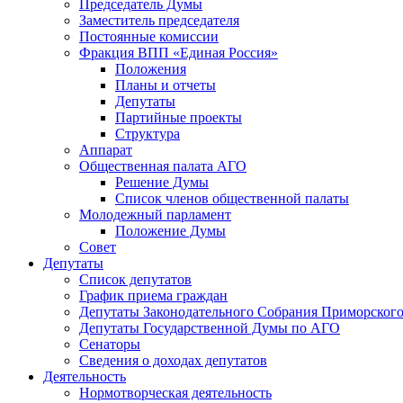
Председатель Думы
Заместитель председателя
Постоянные комиссии
Фракция ВПП «Единая Россия»
Положения
Планы и отчеты
Депутаты
Партийные проекты
Структура
Аппарат
Общественная палата АГО
Решение Думы
Список членов общественной палаты
Молодежный парламент
Положение Думы
Совет
Депутаты
Список депутатов
График приема граждан
Депутаты Законодательного Собрания Приморского
Депутаты Государственной Думы по АГО
Сенаторы
Сведения о доходах депутатов
Деятельность
Нормотворческая деятельность