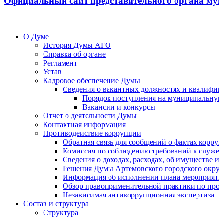
Официальный сайт представительного органа му
О Думе
История Думы АГО
Справка об органе
Регламент
Устав
Кадровое обеспечение Думы
Сведения о вакантных должностях и квалифи
Порядок поступления на муниципальну
Вакансии и конкурсы
Отчет о деятельности Думы
Контактная информация
Противодействие коррупции
Обратная связь для сообщений о фактах корр
Комиссия по соблюдению требований к служ
Сведения о доходах, расходах, об имуществе
Решения Думы Артемовского городского окру
Информация об исполнении плана мероприят
Обзор правоприменительной практики по пр
Независимая антикоррупционная экспертиза
Состав и структура
Структура