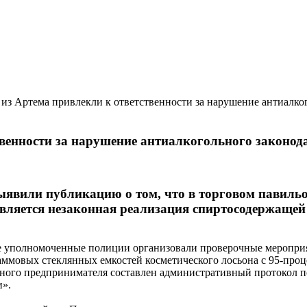
 Артема привлекли к ответственности за нарушение антиалког
венности за нарушение антиалкогольного законод
ыявили публикацию о том, что в торговом павиль
твляется незаконная реализация спиртосодержащей
ые уполномоченные полиции организовали проверочные меропри
аммовых стеклянных емкостей косметического лосьона с 95-про
ьного предпринимателя составлен административный протокол 
и».