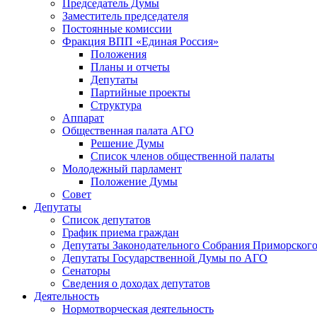
Председатель Думы
Заместитель председателя
Постоянные комиссии
Фракция ВПП «Единая Россия»
Положения
Планы и отчеты
Депутаты
Партийные проекты
Структура
Аппарат
Общественная палата АГО
Решение Думы
Список членов общественной палаты
Молодежный парламент
Положение Думы
Совет
Депутаты
Список депутатов
График приема граждан
Депутаты Законодательного Собрания Приморского
Депутаты Государственной Думы по АГО
Сенаторы
Сведения о доходах депутатов
Деятельность
Нормотворческая деятельность