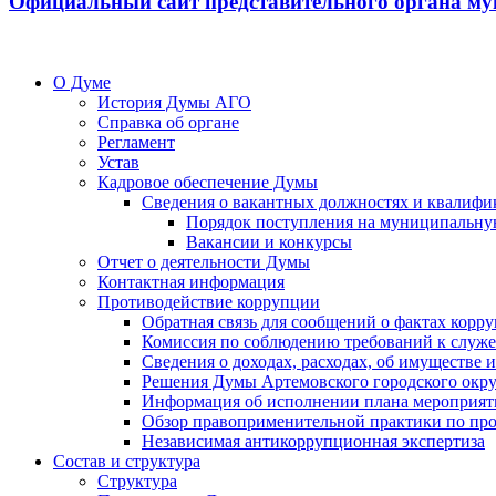
Официальный сайт представительного органа му
О Думе
История Думы АГО
Справка об органе
Регламент
Устав
Кадровое обеспечение Думы
Сведения о вакантных должностях и квалифи
Порядок поступления на муниципальну
Вакансии и конкурсы
Отчет о деятельности Думы
Контактная информация
Противодействие коррупции
Обратная связь для сообщений о фактах корр
Комиссия по соблюдению требований к служ
Сведения о доходах, расходах, об имуществе
Решения Думы Артемовского городского окру
Информация об исполнении плана мероприят
Обзор правоприменительной практики по пр
Независимая антикоррупционная экспертиза
Состав и структура
Структура