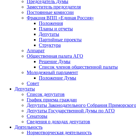
Председатель Думы
Заместитель председателя
Постоянные комиссии
Фракция ВПП «Единая Россия»
Положения
Планы и отчеты
Депутаты
Партийные проекты
Структура
Аппарат
Общественная палата АГО
Решение Думы
Список членов общественной палаты
Молодежный парламент
Положение Думы
Совет
Депутаты
Список депутатов
График приема граждан
Депутаты Законодательного Собрания Приморского
Депутаты Государственной Думы по АГО
Сенаторы
Сведения о доходах депутатов
Деятельность
Нормотворческая деятельность