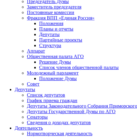
Председатель Думы
Заместитель председателя
Постоянные комиссии
Фракция ВПП «Единая Россия»
Положения
Планы и отчеты
Депутаты
Партийные проекты
Структура
Аппарат
Общественная палата АГО
Решение Думы
Список членов общественной палаты
Молодежный парламент
Положение Думы
Совет
Депутаты
Список депутатов
График приема граждан
Депутаты Законодательного Собрания Приморского
Депутаты Государственной Думы по АГО
Сенаторы
Сведения о доходах депутатов
Деятельность
Нормотворческая деятельность