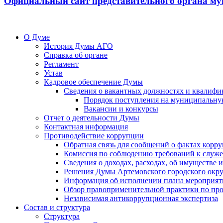
Официальный сайт представительного органа му
О Думе
История Думы АГО
Справка об органе
Регламент
Устав
Кадровое обеспечение Думы
Сведения о вакантных должностях и квалифи
Порядок поступления на муниципальну
Вакансии и конкурсы
Отчет о деятельности Думы
Контактная информация
Противодействие коррупции
Обратная связь для сообщений о фактах корр
Комиссия по соблюдению требований к служ
Сведения о доходах, расходах, об имуществе
Решения Думы Артемовского городского окру
Информация об исполнении плана мероприят
Обзор правоприменительной практики по пр
Независимая антикоррупционная экспертиза
Состав и структура
Структура