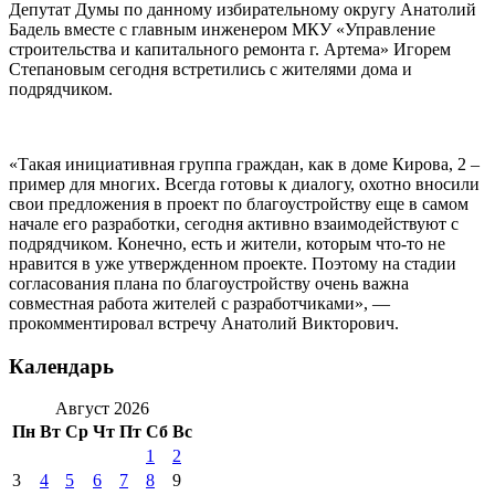
Депутат Думы по данному избирательному округу Анатолий
Бадель вместе с главным инженером МКУ «Управление
строительства и капитального ремонта г. Артема» Игорем
Степановым сегодня встретились с жителями дома и
подрядчиком.
«Такая инициативная группа граждан, как в доме Кирова, 2 –
пример для многих. Всегда готовы к диалогу, охотно вносили
свои предложения в проект по благоустройству еще в самом
начале его разработки, сегодня активно взаимодействуют с
подрядчиком. Конечно, есть и жители, которым что-то не
нравится в уже утвержденном проекте. Поэтому на стадии
согласования плана по благоустройству очень важна
совместная работа жителей с разработчиками», —
прокомментировал встречу Анатолий Викторович.
Календарь
Август 2026
Пн
Вт
Ср
Чт
Пт
Сб
Вс
1
2
3
4
5
6
7
8
9