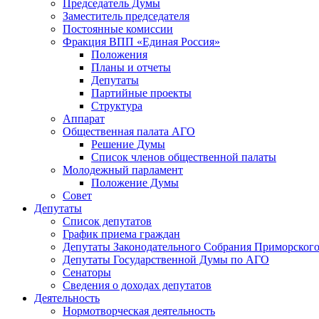
Председатель Думы
Заместитель председателя
Постоянные комиссии
Фракция ВПП «Единая Россия»
Положения
Планы и отчеты
Депутаты
Партийные проекты
Структура
Аппарат
Общественная палата АГО
Решение Думы
Список членов общественной палаты
Молодежный парламент
Положение Думы
Совет
Депутаты
Список депутатов
График приема граждан
Депутаты Законодательного Собрания Приморского
Депутаты Государственной Думы по АГО
Сенаторы
Сведения о доходах депутатов
Деятельность
Нормотворческая деятельность