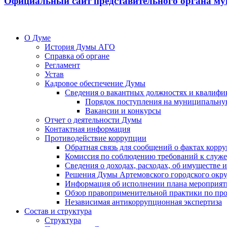
Официальный сайт представительного органа му
О Думе
История Думы АГО
Справка об органе
Регламент
Устав
Кадровое обеспечение Думы
Сведения о вакантных должностях и квалифи
Порядок поступления на муниципальну
Вакансии и конкурсы
Отчет о деятельности Думы
Контактная информация
Противодействие коррупции
Обратная связь для сообщений о фактах корр
Комиссия по соблюдению требований к служ
Сведения о доходах, расходах, об имуществе
Решения Думы Артемовского городского окру
Информация об исполнении плана мероприят
Обзор правоприменительной практики по пр
Независимая антикоррупционная экспертиза
Состав и структура
Структура